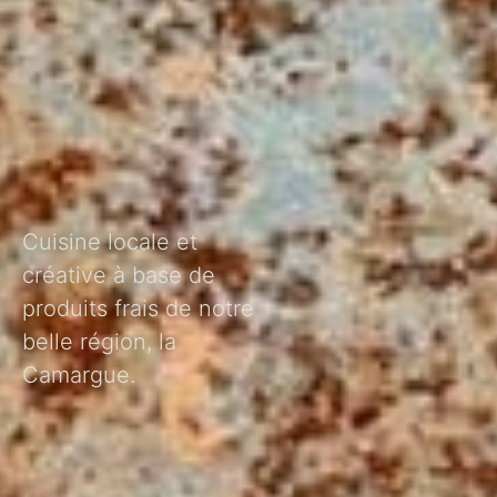
Cuisine locale et
créative à base de
produits frais de notre
belle région, la
Camargue.