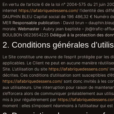
En vertu de l’article 6 de la loi n° 2004-575 du 21 juin 20
internet
https://lafabriquedessens.com/
l’identité des diff
DAUPHIN BLEU Capital social de 196 486,32 € Numéro
MER
Responsable publication
: David brun – dauphin.ble
morale.
Webmaster
: Aubry jean baptiste – jb@trafic-aff
BOULBON 0623654225
Délégué à la protection des don
2. Conditions générales d’utili
Le Site constitue une œuvre de l’esprit protégée par les d
applicables. Le Client ne peut en aucune manière réutilis
Site. L’utilisation du site
https://lafabriquedessens.com/
imp
décrites. Ces conditions d’utilisation sont susceptibles d’
https://lafabriquedessens.com/
sont donc invités à les co
aux utilisateurs. Une interruption pour raison de mainten
s’efforcera alors de communiquer préalablement aux utilisa
mis à jour régulièrement par
https://lafabriquedessens.co
moment : elles s’imposent néanmoins à l’utilisateur qui est