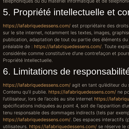
téléphoniques ou du matériel informatique et de téléphon
5. Propriété intellectuelle et c
https://lafabriquedessens.com/
est propriétaire des droits
sur le site internet, notamment les textes, images, graphis
publication, adaptation de tout ou partie des éléments du si
préalable de :
https://lafabriquedessens.com/
. Toute expl
considérée comme constitutive d’une contrefaçon et pours
Propriété Intellectuelle.
6. Limitations de responsabilit
https://lafabriquedessens.com/
agit en tant qu’éditeur du 
Contenu qu’il publie.
https://lafabriquedessens.com/
ne po
l’utilisateur, lors de l’accès au site internet
https://lafabri
spécifications indiquées au point 4, soit de l’apparition d’
tenu responsable des dommages indirects (tels par exemple
https://lafabriquedessens.com/
. Des espaces interactifs (
utilisateurs.
https://lafabriquedessens.com/
se réserve le 