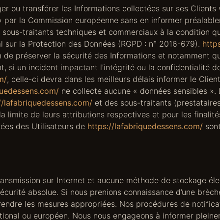
rger ou transférer les Informations collectées sur ses Client
par la Commission européenne sans en informer préalableme
 sous-traitants techniques et commerciaux à la condition qu’
l sur la Protection des Données (RGPD : n° 2016-679).
http
n de préserver la sécurité des Informations et notamment qu
i un incident impactant l’intégrité ou la confidentialité de
m/
, celle-ci devra dans les meilleurs délais informer le Clie
iquedessens.com/
ne collecte aucune « données sensibles ».
//lafabriquedessens.com/
et des sous-traitants (prestataire
 la limite de leurs attributions respectives et pour les finali
nées des Utilisateurs de
https://lafabriquedessens.com/
sont
transmission sur Internet et aucune méthode de stockage él
curité absolue. Si nous prenions connaissance d’une brèche
t prendre les mesures appropriées. Nos procédures de notific
national ou européen. Nous nous engageons à informer pleine