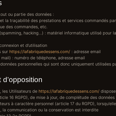
s
tout ou partie des données :
 et la traçabilité des prestations et services commandés par 
rique des commandes, etc.
(spamming, hacking…) : matériel informatique utilisé pour la 
connexion et d’utilisation
s sur
https://lafabriquedessens.com/
: adresse email
ail) : numéro de téléphone, adresse email
onnées personnelles qui sont donc uniquement utilisées pa
t d’opposition
 les Utilisateurs de
https://lafabriquedessens.com/
disposen
article 16 RGPD), de mise à jour, de complétude des données 
eurs à caractère personnel (article 17 du RGPD), lorsqu’ell
on, la communication ou la conservation est interdite
icle 13-2c RGPD)