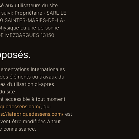
é aux utilisateurs du site
 suivi:
Propriétaire
: SARL LE
460 SAINTES-MARIES-DE-LA-
physique ou une personne
E DE MEZOARGUES 13150
roposés.
glementations Internationales
e des éléments ou travaux du
s d’utilisation ci-après
du site
ent accessible à tout moment
riquedessens.com/
, qui
ps://lafabriquedessens.com/
est
vent être modifiées à tout
re connaissance.