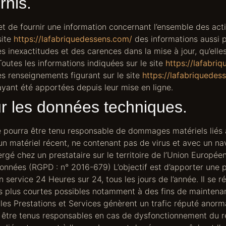
rnis.
t de fournir une information concernant l’ensemble des activ
site
https://lafabriquedessens.com/
des informations aussi p
s inexactitudes et des carences dans la mise à jour, qu’elles
Toutes les informations indiquées sur le site
https://lafabri
 les renseignements figurant sur le site
https://lafabriquedes
ayant été apportées depuis leur mise en ligne.
sur les données techniques.
ne pourra être tenu responsable de dommages matériels liés à l
nt un matériel récent, ne contenant pas de virus et avec un n
rgé chez un prestataire sur le territoire de l’Union Europ
onnées (RGPD : n° 2016-679) L’objectif est d’apporter une pr
n service 24 Heures sur 24, tous les jours de l’année. Il se r
es plus courtes possibles notamment à des fins de maintenan
i les Prestations et Services génèrent un trafic réputé anorm
 être tenus responsables en cas de dysfonctionnement du ré