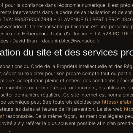
04 pour la confiance dans l’économie numérique, il est précis
érents intervenants dans le cadre de sa réalisation et de son
 de TVA: FR43790067888 – 31 AVENUE GILBERT LEROY 13
u@wanadoo.fr Le responsable publication est une personne 
luence.com
Hébergeur
: Trafic d’affluence – T.A 528 ROUT
nées
: David Brun – dauphin.bleu@wanadoo.fr
sation du site et des services p
ispositions du Code de la Propriété Intellectuelle et des Ré
er, céder ou exploiter pour son propre compte tout ou parti
lique l’acceptation pleine et entière des conditions générale
être modifiées ou complétées à tout moment, les utilisateurs 
nsulter de manière régulière. Ce site internet est normalem
ance technique peut être toutefois décidée par
https://lafab
teurs les dates et heures de l’intervention. Le site web
htt
m/
responsable. De la même façon, les mentions légales peu
 invité à s’y référer le plus souvent possible afin d’en prend