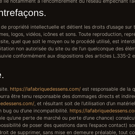
ie lié notamment à l’encombrement du réseau empêchant l’a
ontrefaçons.
 de propriété intellectuelle et détient les droits d’usage sur
mes, logos, vidéos, icônes et sons. Toute reproduction, repr
te, quel que soit le moyen ou le procédé utilisé, est interdi
oitation non autorisée du site ou de l’un quelconque des élém
uivie conformément aux dispositions des articles L.335-2 
é.
site.
https://lafabriquedessens.com/
est responsable de la qu
urra être tenu responsable des dommages directs et indire
quedessens.com/
, et résultant soit de l’utilisation d’un matér
un bug ou d’une incompatibilité.
https://lafabriquedessens.c
 qu’une perte de marché ou perte d’une chance) consécutifs 
possibilité de poser des questions dans l’espace contact) son
droit de supprimer, sans mise en demeure préalable, tout 